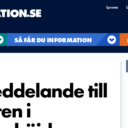
Lyssna
L
SÅ FÅR DU INFORMATION
ddelande till
en i