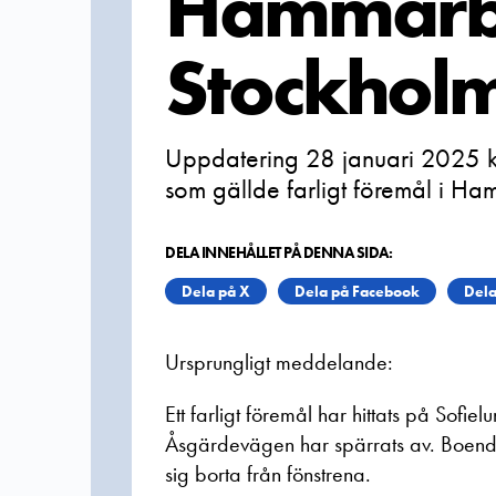
Hammarb
Stockhol
Uppdatering 28 januari 2025 k
som gällde farligt föremål i Ha
DELA INNEHÅLLET PÅ DENNA SIDA:
Dela på X
Dela på Facebook
Dela
Ursprungligt meddelande:
Ett farligt föremål har hittats på So
Åsgärdevägen har spärrats av. Boend
sig borta från fönstrena.