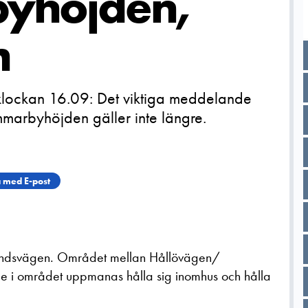
yhöjden,
m
lockan 16.09: Det viktiga meddelande
mmarbyhöjden gäller inte längre.
 med E-post
fielundsvägen. Området mellan Hållövägen/
e i området uppmanas hålla sig inomhus och hålla