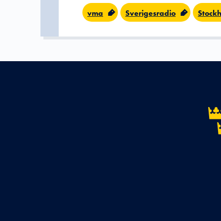
vma
Sverigesradio
Stockh