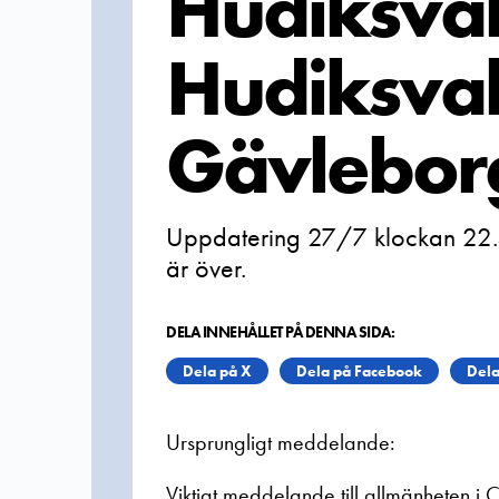
Hudiksvall
Hudiksva
Gävleborg
Uppdatering 27/7 klockan 22.4
är över.
DELA INNEHÅLLET PÅ DENNA SIDA:
Dela på X
Dela på Facebook
Dela
Ursprungligt meddelande:
Viktigt meddelande till allmänheten i 