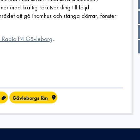
er med kraftig rökutveckling till följd.
ådet att gå inomhus och stänga dörrar, fönster
s Radio P4 Gävleborg
.
Gävleborgs län