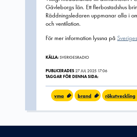
Gävleborgs län. Ett flerbostadshus brinn
Räddningsledaren uppmanar alla i omr
och ventilation.
För mer information lyssna på
Sverige
KÄLLA:
SVERIGESRADIO
PUBLICERADES
27 JUL 2025 17:06
TAGGAR FÖR DENNA SIDA:
vma
brand
rökutveckling