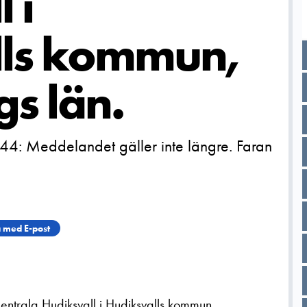
 i
lls kommun,
s län.
4: Meddelandet gäller inte längre. Faran
 med E-post
Centrala Hudiksvall i Hudiksvalls kommun,