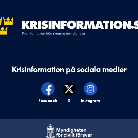
Krisinformation på sociala medier
Krisinformation på,
Facebook
Krisinformation på,
X
Krisinformation på,
Instagram