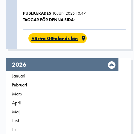
PUBLICERADES
10 JUN 2025 10:47
TAGGAR FÖR DENNA SIDA:
Västra Götalands län
År,
2026
Filtrera på
Januari
2026
Filtrera på
Februari
2026
Filtrera på
Mars
2026
Filtrera på
April
2026
Filtrera på
Maj
2026
Filtrera på
Juni
2026
Filtrera på
Juli
2026