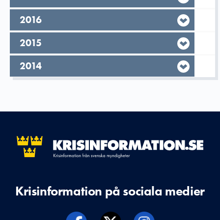
År,
2016
År,
2015
År,
2014
Krisinformation på sociala medier