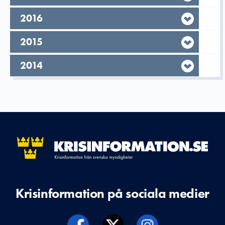
År,
2016
År,
2015
År,
2014
Krisinformation på sociala medier