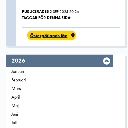
PUBLICERADES
2 SEP 2025 20:26
TAGGAR FÖR DENNA SIDA:
Östergötlands län
År,
2026
Filtrera på
Januari
2026
Filtrera på
Februari
2026
Filtrera på
Mars
2026
Filtrera på
April
2026
Filtrera på
Maj
2026
Filtrera på
Juni
2026
Filtrera på
Juli
2026