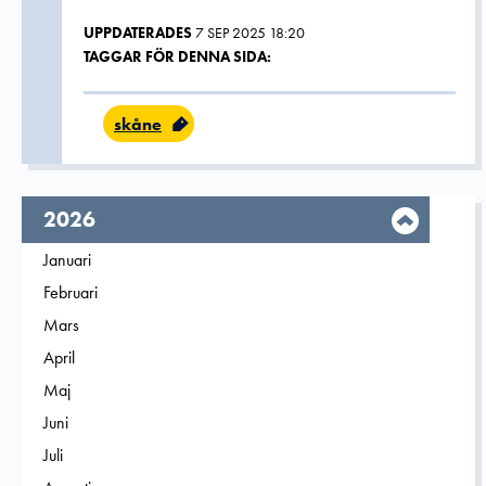
UPPDATERADES
7 SEP 2025 18:20
TAGGAR FÖR DENNA SIDA:
skåne
År,
2026
Filtrera på
Januari
2026
Filtrera på
Februari
2026
Filtrera på
Mars
2026
Filtrera på
April
2026
Filtrera på
Maj
2026
Filtrera på
Juni
2026
Filtrera på
Juli
2026