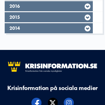
År,
2016
År,
2015
År,
2014
Krisinformation på sociala medier