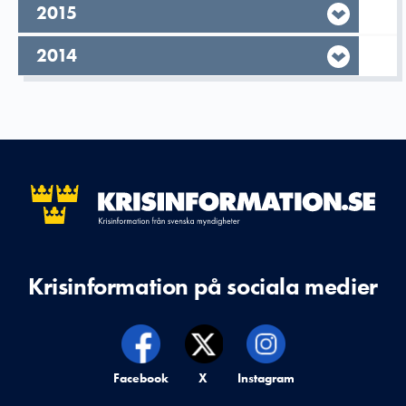
År,
2015
År,
2014
Krisinformation på sociala medier
Krisinformation på,
Facebook
Krisinformation på,
X
Krisinformation på,
Instagram