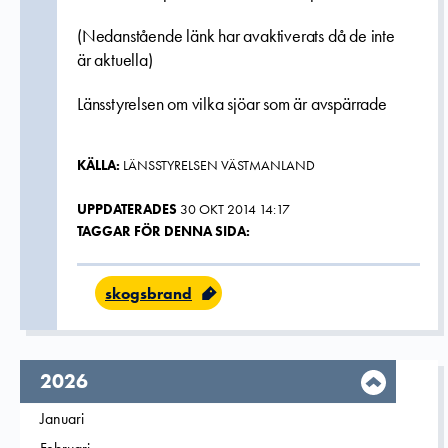
(Nedanstående länk har avaktiverats då de inte
är aktuella)
Länsstyrelsen om vilka sjöar som är avspärrade
KÄLLA:
LÄNSSTYRELSEN VÄSTMANLAND
UPPDATERADES
30 OKT 2014 14:17
TAGGAR FÖR DENNA SIDA:
skogsbrand
År,
2026
Filtrera på
Januari
2026