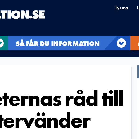
Lyssna
L
SÅ FÅR DU INFORMATION
ernas råd till
tervänder