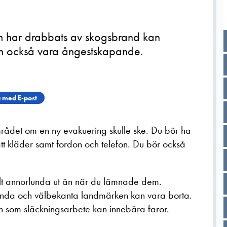
om har drabbats av skogsbrand kan
an också vara ångestskapande.
 med E-post
 området om en ny evakuering skulle ske. Du bör ha
 rätt kläder samt fordon och telefon. Du bör också
lt annorlunda ut än när du lämnade dem.
nda och välbekanta landmärken kan vara borta.
n som släckningsarbete kan innebära faror.