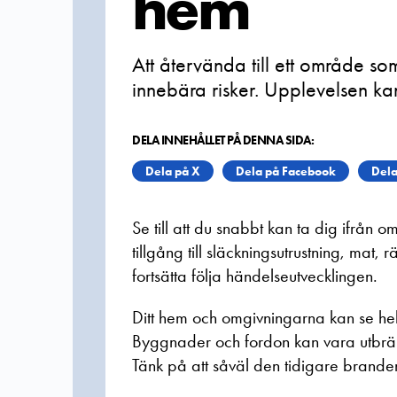
hem
Att återvända till ett område s
innebära risker. Upplevelsen k
DELA INNEHÅLLET PÅ DENNA SIDA:
Dela på X
Dela på Facebook
Dela
Se till att du snabbt kan ta dig ifrån
tillgång till släckningsutrustning, mat,
fortsätta följa händelseutvecklingen.
Ditt hem och omgivningarna kan se he
Byggnader och fordon kan vara utbrä
Tänk på att såväl den tidigare brande