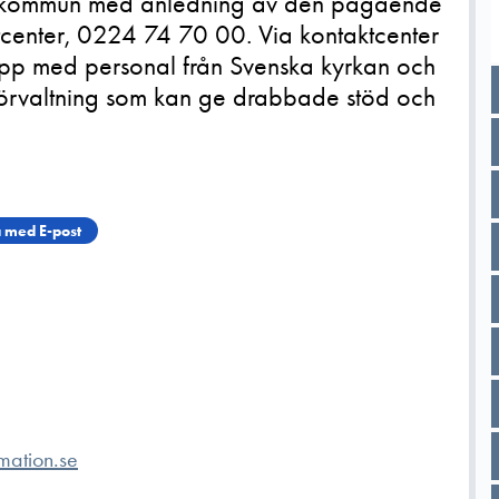
a kommun med anledning av den pågående
center, 0224 74 70 00. Via kontaktcenter
p med personal från Svenska kyrkan och
rvaltning som kan ge drabbade stöd och
 med E-post
mation.se