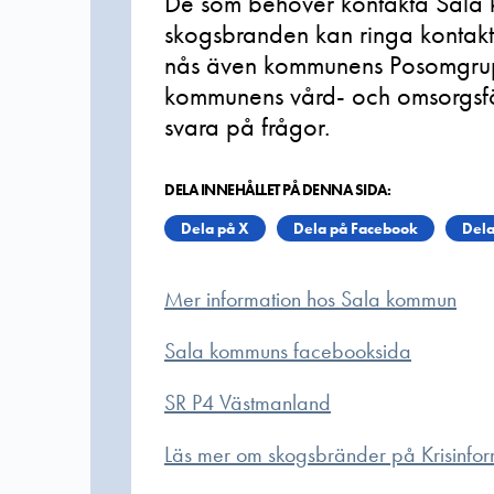
De som behöver kontakta Sal
skogsbranden kan ringa kontakt
nås även kommunens Posomgrup
kommunens vård- och omsorgsfö
svara på frågor.
DELA INNEHÅLLET PÅ DENNA SIDA:
Dela på X
Dela på Facebook
Dela
Mer information hos Sala kommun
Sala kommuns facebooksida
SR P4 Västmanland
Läs mer om skogsbränder på Krisinfor