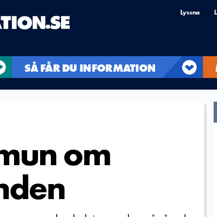
Lyssna
L
SÅ FÅR DU INFORMATION
mmun om
nden