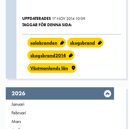
UPPDATERADES
17 NOV 2014 10:09
TAGGAR FÖR DENNA SIDA:
salabranden
skogsbrand
skogsbrand2014
Västmanlands län
År,
2026
Filtrera på
Januari
2026
Filtrera på
Februari
2026
Filtrera på
Mars
2026