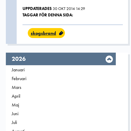
UPPDATERADES
30 OKT 2014 14:29
TAGGAR FÖR DENNA SIDA:
skogsbrand
År,
2026
Filtrera på
Januari
2026
Filtrera på
Februari
2026
Filtrera på
Mars
2026
Filtrera på
April
2026
Filtrera på
Maj
2026
Filtrera på
Juni
2026
Filtrera på
Juli
2026