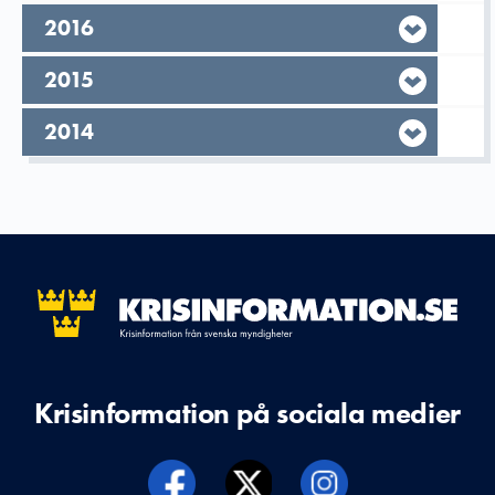
År,
2016
År,
2015
År,
2014
Krisinformation på sociala medier