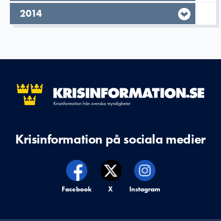
År,
2014
Krisinformation på sociala medier
Krisinformation på,
Facebook
Krisinformation på,
X
Krisinformation på,
Instagram