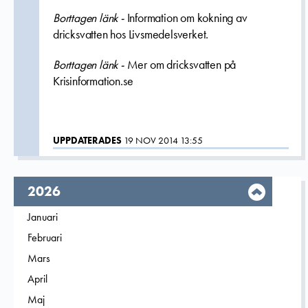
Borttagen länk -
Information om kokning av
dricksvatten hos Livsmedelsverket.
Borttagen länk -
Mer om dricksvatten på
Krisinformation.se
UPPDATERADES
19 NOV 2014 13:55
År,
2026
Filtrera på
Januari
2026
Filtrera på
Februari
2026
Filtrera på
Mars
2026
Filtrera på
April
2026
Filtrera på
Maj
2026