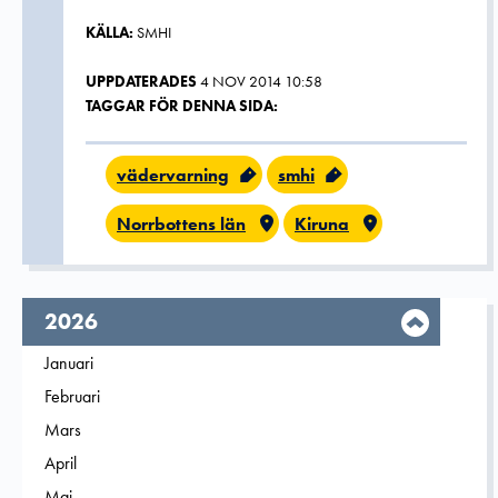
KÄLLA:
SMHI
UPPDATERADES
4 NOV 2014 10:58
TAGGAR FÖR DENNA SIDA:
vädervarning
smhi
Norrbottens län
Kiruna
År,
2026
Filtrera på
Januari
2026
Filtrera på
Februari
2026
Filtrera på
Mars
2026
Filtrera på
April
2026
Filtrera på
Maj
2026