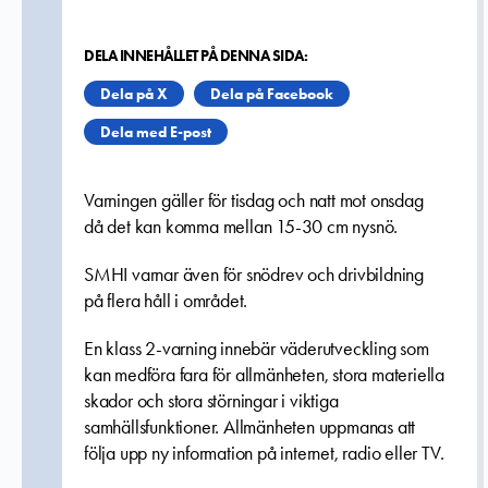
DELA INNEHÅLLET PÅ DENNA SIDA:
Dela på X
Dela på Facebook
Dela med E-post
Varningen gäller för tisdag och natt mot onsdag
då det kan komma mellan 15-30 cm nysnö.
SMHI varnar även för snödrev och drivbildning
på flera håll i området.
En klass 2-varning innebär väderutveckling som
kan medföra fara för allmänheten, stora materiella
skador och stora störningar i viktiga
samhällsfunktioner. Allmänheten uppmanas att
följa upp ny information på internet, radio eller TV.