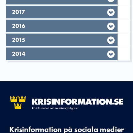
År,
2017
År,
2016
År,
2015
År,
2014
Krisinformation på sociala medier