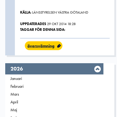
KÄLLA:
LÄNSSTYRELSEN VÄSTRA GÖTALAND
UPPDATERADES
29 OKT 2014 18:28
TAGGAR FÖR DENNA SIDA:
översvämning
År,
2026
Filtrera på
Januari
2026
Filtrera på
Februari
2026
Filtrera på
Mars
2026
Filtrera på
April
2026
Filtrera på
Maj
2026