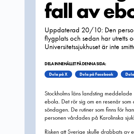
fall av eb
Uppdaterad 20/10: Den person
flygplats och sedan har utretts 
Universitetssjukhuset är inte smi
DELA INNEHÅLLET PÅ DENNA SIDA:
Dela på X
Dela på Facebook
Dela
Stockholms läns landsting meddelade p
ebola. Det rör sig om en resenär som 
söndagen. De rutiner som finns för hant
personen vårdades på Karolinska sjukhus
Risken att Sverige skulle drabbats av e