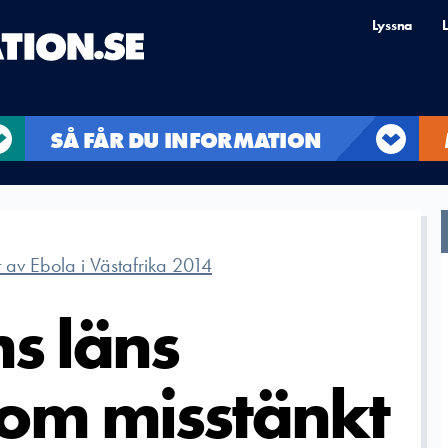
Lyssna
L
SÅ FÅR DU INFORMATION
t av Ebola i Västafrika 2014
s läns
 om misstänkt