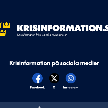
Krisinformation på sociala medier
Krisinformation på,
Facebook
Krisinformation på,
X
Krisinformation på,
Instagram