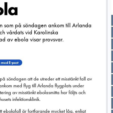
ola
 som på söndagen ankom till Arlanda
och vårdats vid Karolinska
ttad av ebola visar provsvar.
 med E-post
å söndagen att de utreder ett misstänkt fall av
ankom med flyg till Arlanda flygplats under
ering av misstänkt ebolasmitta har följts och
ets infektionsklinik.
tt ebolafall är fortfarande mycket låg, enligt