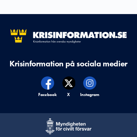
Krisinformation på sociala medier
Krisinformation på,
Facebook
Krisinformation på,
X
Krisinformation på,
Instagram