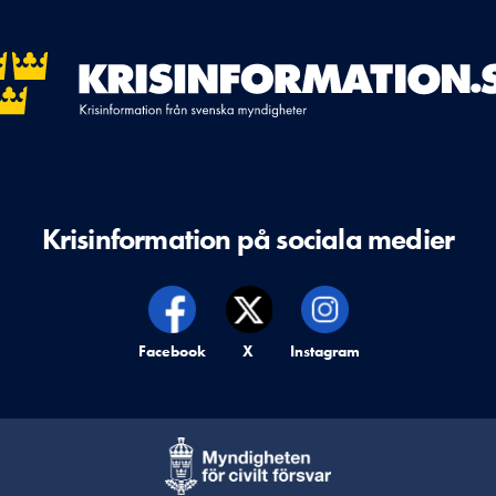
Krisinformation på sociala medier
Krisinformation på,
Facebook
Krisinformation på,
X
Krisinformation på,
Instagram