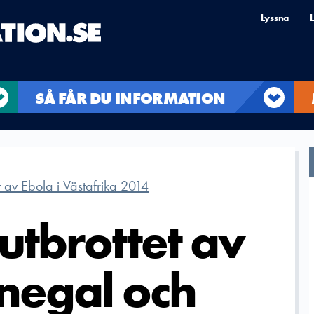
Lyssna
L
SÅ FÅR DU INFORMATION
t av Ebola i Västafrika 2014
tbrottet av
enegal och