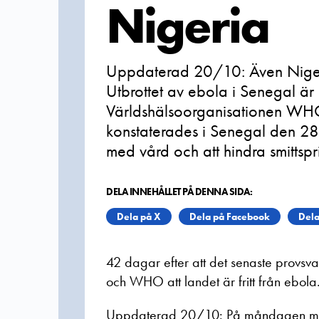
Nigeria
Uppdaterad 20/10: Även Nigeri
Utbrottet av ebola i Senegal ä
Världshälsoorganisationen WHO 
konstaterades i Senegal den 28
med vård och att hindra smittspr
DELA INNEHÅLLET PÅ DENNA SIDA:
Dela på X
Dela på Facebook
Dela
42 dagar efter att det senaste provsv
och WHO att landet är fritt från ebola
Uppdaterad 20/10: På måndagen medd