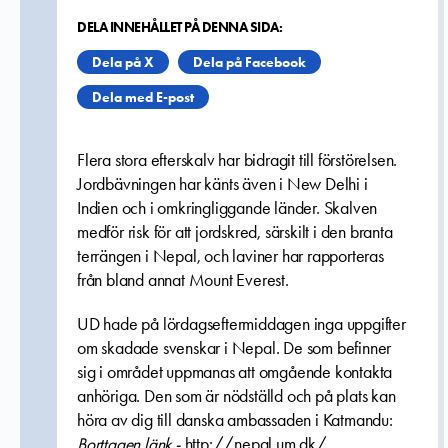
DELA INNEHÅLLET PÅ DENNA SIDA:
Dela på X
Dela på Facebook
Dela med E-post
Flera stora efterskalv har bidragit till förstörelsen.
Jordbävningen har känts även i New Delhi i
Indien och i omkringliggande länder. Skalven
medför risk för att jordskred, särskilt i den branta
terrängen i Nepal, och laviner har rapporteras
från bland annat Mount Everest.
UD hade på lördagseftermiddagen inga uppgifter
om skadade svenskar i Nepal. De som befinner
sig i området uppmanas att omgående kontakta
anhöriga. Den som är nödställd och på plats kan
höra av dig till danska ambassaden i Katmandu:
Borttagen länk -
http://
nepal.um.dk
/