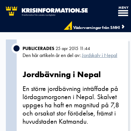
MENY
Vädervarningar från SMHI
5
PUBLICERADES
25 apr 2015 11:44
Den här artikeln är en del av:
Jordskalv i Nepal
Jordbävning i Nepal
En större jordbävning inträffade på
lördagsmorgonen i Nepal. Skalvet
uppges ha haft en magnitud på 7,8
och orsakat stor förödelse, främst i
huvudstaden Katmandu.