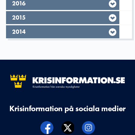
År,
2016
År,
2015
År,
2014
Krisinformation på sociala medier