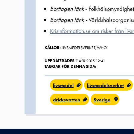
Borttagen länk
- Folkhälsomyndighe
Borttagen länk -
Världshälsoorgani
Krisinformation.se om risker från liv
KÄLLOR:
LIVSMEDELSVERKET, WHO
UPPDATERADES
7 APR 2015 12:41
TAGGAR FÖR DENNA SIDA:
livsmedel
livsmedelsverket
dricksvatten
Sverige