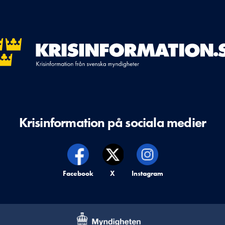
Krisinformation på sociala medier
Krisinformation på,
Facebook
Krisinformation på,
X
Krisinformation på,
Instagram