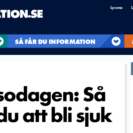
Lyssna
L
SÅ FÅR DU INFORMATION
sodagen: Så
u att bli sjuk