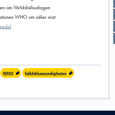
ten om Världshälsodagen
sationen WHO om säker mat
smedel
WHO
folkhälsomyndigheten