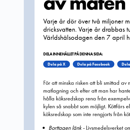
av maten
Varje år dör över två miljoner m
dricksvatten. Varje år drabbas t
Världshälsodagen den 7 april ha
DELA INNEHÅLLET PÅ DENNA SIDA:
Dela på X
Dela på Facebook
Dela
För att minska risken att bli smittad a
matlagning och efter att man har hanter
hålla köksredskap rena från exempelvis 
kylen så snabbt som möjligt. Köttfärs e
köksredskap som inte rengjorts från kötts
Borttagen länk -
Livsmedelsverket 