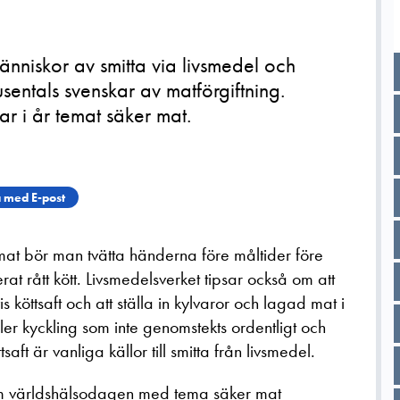
änniskor av smitta via livsmedel och
usentals svenskar av matförgiftning.
r i år temat säker mat.
 med E-post
v mat bör man tvätta händerna före måltider före
at rått kött. Livsmedelsverket tipsar också om att
köttsaft och att ställa in kylvaror och lagad mat i
ller kyckling som inte genomstekts ordentligt och
aft är vanliga källor till smitta från livsmedel.
om världshälsodagen med tema säker mat