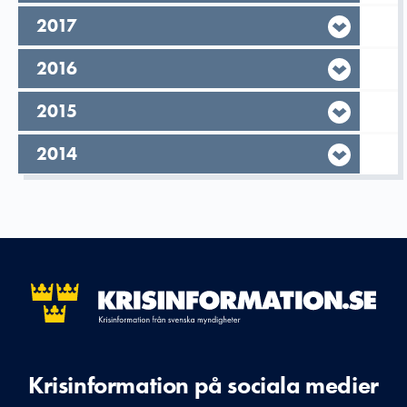
År,
2017
År,
2016
År,
2015
År,
2014
Krisinformation på sociala medier