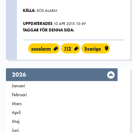
KÄLLA:
SOS ALARM
UPPDATERADES
10 APR 2015 10:49
TAGGAR FÖR DENNA SIDA:
sosalarm
112
Sverige
År,
2026
Filtrera på
Januari
2026
Filtrera på
Februari
2026
Filtrera på
Mars
2026
Filtrera på
April
2026
Filtrera på
Maj
2026
Filtrera på
Juni
2026