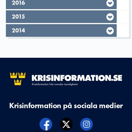
År,
2016
År,
2015
År,
2014
Krisinformation på sociala medier