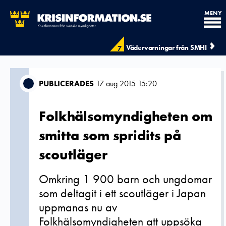
MENY
Vädervarningar från SMHI
7
PUBLICERADES
17 aug 2015 15:20
Folkhälsomyndigheten om
smitta som spridits på
scoutläger
Omkring 1 900 barn och ungdomar
som deltagit i ett scoutläger i Japan
uppmanas nu av
Folkhälsomyndigheten att uppsöka