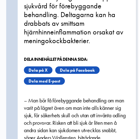
sjukvård för förebyggande
behandling. Deltagarna kan ha
drabbats av smittsam
hjärnhinneinflammation orsakat av
meningokockbakterier.
DELA INNEHÅLLET PÅ DENNA SIDA:
Dela på X
Dela på Facebook
Dela med E-post
– Man bör få förebyggande behandling om man
varit på lägret även om man inte alls känner sig
sjuk, för säkerhets skull och utan att invänta odling
och provsvar. Risken att bli sjuk är liten men å
andra sidan kan sjukdomen utvecklas snabbt,
säger Anders Wallensten, biträdande