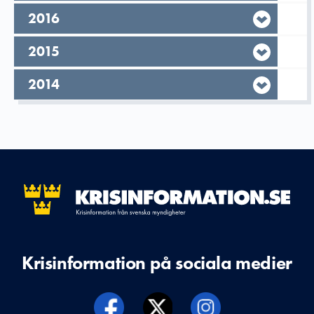
År,
2016
År,
2015
År,
2014
Krisinformation på sociala medier