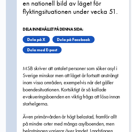
en nationell bild av läget för
flyktingsituationen under vecka 51.
DELA INNEHÅLLET PÅ DENNA SIDA:
Dela på X
Dela på Facebook
Dela med E-post
MSB skriver att antalet personer som söker asyl i
Sverige minskar men att läget är fortsatt ansträngt
inom vissa områden, exempelvis när det gäller
boendesituationen. Kortsiktigt är så kallade
evakueringsboenden en viktig fråga att lösa innan
storhelgerna.
Även primärvården är högt belastad, framför allt
på mindre orter med många asylboenden, men
belastningen varierar över landet. Landstingen