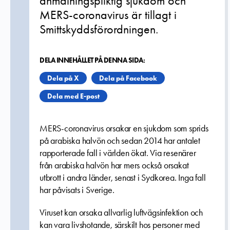
anmälningspliktig sjukdom och
MERS-coronavirus är tillagt i
Smittskyddsförordningen.
DELA INNEHÅLLET PÅ DENNA SIDA:
Dela på X
Dela på Facebook
Dela med E-post
MERS-coronavirus orsakar en sjukdom som sprids
på arabiska halvön och sedan 2014 har antalet
rapporterade fall i världen ökat. Via resenärer
från arabiska halvön har mers också orsakat
utbrott i andra länder, senast i Sydkorea. Inga fall
har påvisats i Sverige.
Viruset kan orsaka allvarlig luftvägsinfektion och
kan vara livshotande, särskilt hos personer med