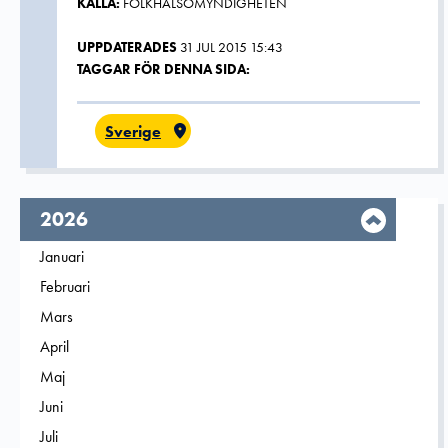
KÄLLA:
FOLKHÄLSOMYNDIGHETEN
UPPDATERADES
31 JUL 2015 15:43
TAGGAR FÖR DENNA SIDA:
Sverige
År,
2026
Filtrera på
Januari
2026
Filtrera på
Februari
2026
Filtrera på
Mars
2026
Filtrera på
April
2026
Filtrera på
Maj
2026
Filtrera på
Juni
2026
Filtrera på
Juli
2026