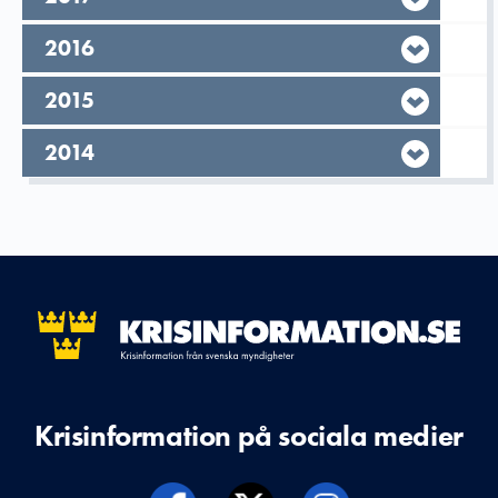
År,
2016
År,
2015
År,
2014
Krisinformation på sociala medier