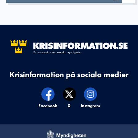
Krisinformation på sociala medier
Krisinformation på,
Facebook
Krisinformation på,
X
Krisinformation på,
Instagram