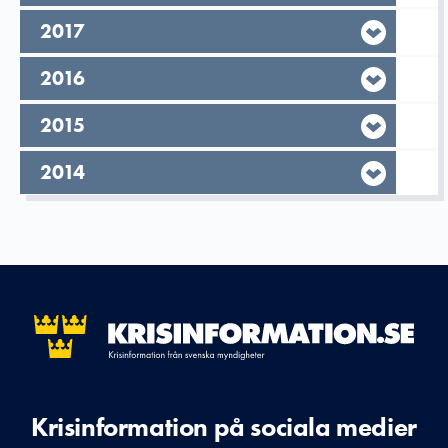
År,
2017
År,
2016
År,
2015
År,
2014
Krisinformation på sociala medier