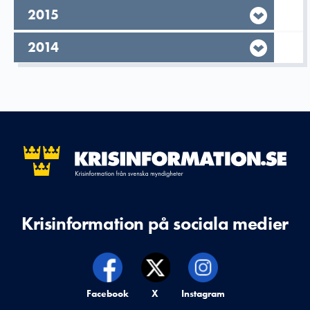
År,
2015
År,
2014
Krisinformation på sociala medier
Krisinformation på,
Facebook
Krisinformation på,
X
Krisinformation på,
Instagram