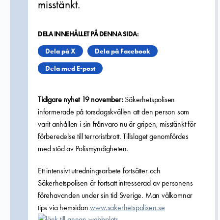
misstänkt.
DELA INNEHÅLLET PÅ DENNA SIDA:
Dela på X
Dela på Facebook
Dela med E-post
Tidigare nyhet 19 november:
Säkerhetspolisen
informerade på torsdagskvällen att den person som
varit anhållen i sin frånvaro nu är gripen, misstänkt för
förberedelse till terroristbrott. Tillslaget genomfördes
med stöd av Polismyndigheten.
Ett intensivt utredningsarbete fortsätter och
Säkerhetspolisen är fortsatt intresserad av personens
förehavanden under sin tid Sverige. Man välkomnar
tips via hemsidan
www.sakerhetspolisen.se