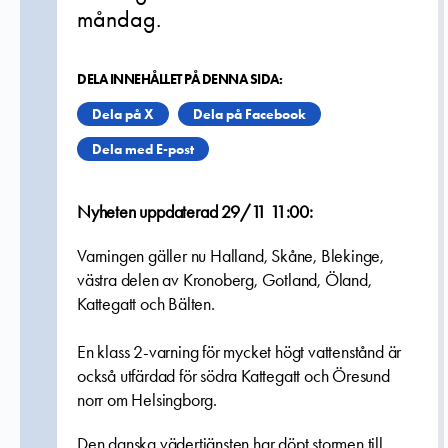
måndag.
DELA INNEHÅLLET PÅ DENNA SIDA:
Dela på X
Dela på Facebook
Dela med E-post
Nyheten uppdaterad 29/11 11:00:
Varningen gäller nu Halland, Skåne, Blekinge,
västra delen av Kronoberg, Gotland, Öland,
Kattegatt och Bälten.
En klass 2-varning för mycket högt vattenstånd är
också utfärdad för södra Kattegatt och Öresund
norr om Helsingborg.
Den danska vädertjänsten har döpt stormen till