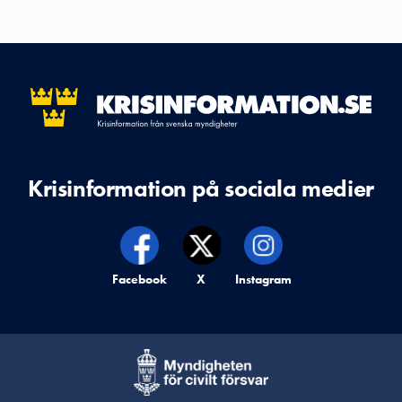
Krisinformation på sociala medier
Krisinformation på,
Facebook
Krisinformation på,
X
Krisinformation på,
Instagram