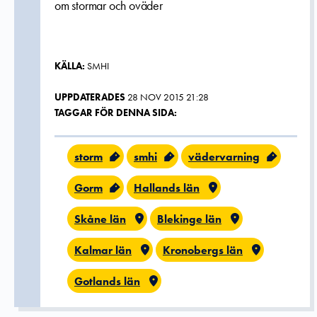
om stormar och oväder
KÄLLA:
SMHI
UPPDATERADES
28 NOV 2015 21:28
TAGGAR FÖR DENNA SIDA:
storm
smhi
vädervarning
Gorm
Hallands län
Skåne län
Blekinge län
Kalmar län
Kronobergs län
Gotlands län