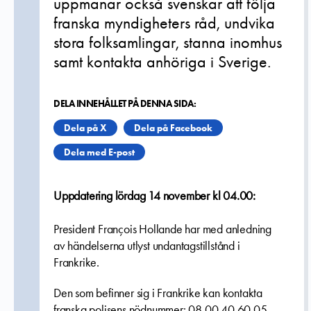
uppmanar också svenskar att följa
franska myndigheters råd, undvika
stora folksamlingar, stanna inomhus
samt kontakta anhöriga i Sverige.
DELA INNEHÅLLET PÅ DENNA SIDA:
Dela på X
Dela på Facebook
Dela med E-post
Uppdatering lördag 14 november kl 04.00:
President François Hollande har med anledning
av händelserna utlyst undantagstillstånd i
Frankrike.
Den som befinner sig i Frankrike kan kontakta
franska polisens nödnummer: 08 00 40 60 05.