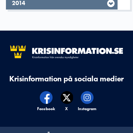
År,
2014
Krisinformation på sociala medier
Krisinformation på,
Facebook
Krisinformation på,
X
Krisinformation på,
Instagram