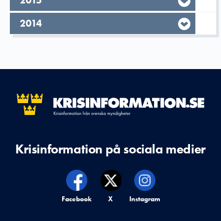
År,
2015
År,
2014
Krisinformation på sociala medier
Krisinformation på,
Facebook
Krisinformation på,
X
Krisinformation på,
Instagram