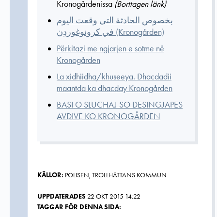
Kronogårdenissa
(Borttagen länk)
بخصوص الحادثة التي وقعت اليوم
في كرونوغوردِن (Kronogården)
Përkitazi me ngjarjen e sotme në
Kronogården
La xidhiidha/khuseeya. Dhacdadii
maantda ka dhacday Kronogården
BASI O SLUCHAJ SO DESINGJAPES
AVDIVE KO KRONOGÅRDEN
KÄLLOR:
POLISEN, TROLLHÄTTANS KOMMUN
UPPDATERADES
22 OKT 2015 14:22
TAGGAR FÖR DENNA SIDA: