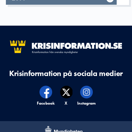
Krisinformation på sociala medier
Krisinformation på,
Facebook
Krisinformation på,
X
Krisinformation på,
Instagram