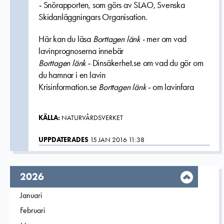
-
Snörapporten, som görs av SLAO, Svenska
Skidanläggningars Organisation.
Här kan du läsa
Borttagen länk -
mer om vad
lavinprognoserna innebär
Borttagen länk -
Dinsäkerhet.se om vad du gör om
du hamnar i en lavin
Krisinformation.se
Borttagen länk -
om lavinfara
KÄLLA:
NATURVÅRDSVERKET
UPPDATERADES
15 JAN 2016 11:38
År,
2026
Filtrera på
Januari
2026
Filtrera på
Februari
2026