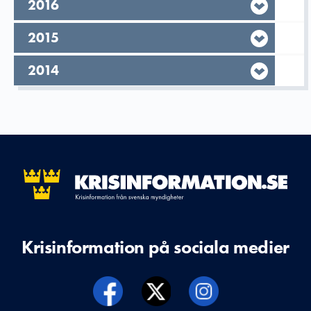
År,
2016
År,
2015
År,
2014
Krisinformation på sociala medier