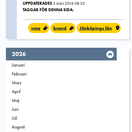
UPPDATERADES
2 MAJ 2016 08:55
TAGGAR FÖR DENNA SIDA:
vma
brand
Jönköpings län
År,
2026
Filtrera på
Januari
2026
Filtrera på
Februari
2026
Filtrera på
Mars
2026
Filtrera på
April
2026
Filtrera på
Maj
2026
Filtrera på
Juni
2026
Filtrera på
Juli
2026
Filtrera på
Augusti
2026