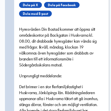
Dela på X
Dela på Facebook
Dela med E-post
Hyresvärden Din Bostad kommer att öppna sitt
områdeskontor på Backgatan i Huskvarna kl.
08.00, dit drabbade hyresgäster kan vända sig
med frågor. Ikväll, måndag, klockan 19
välkomnas även hyresgäster som drabbats av
branden till ett informationsmöte i
Södergårdsskolans matsal.
Ursprungligt meddelande:
Det brinner i en stor flerfamiljsfastighet i
Huskvarna, Jönköpings län. Räddningsledaren
uppmanar alla i Huskvarna tätort att gå inomhus,
stänga dörrar, fönster och om möjligt ventilation.
Alla boende i det stora flerfamiljshuset har