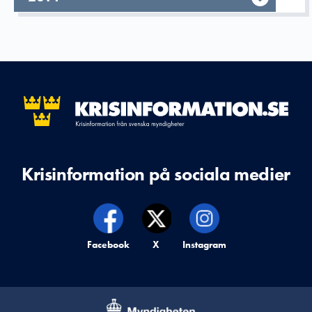
Krisinformation på sociala medier
Krisinformation på,
Facebook
Krisinformation på,
X
Krisinformation på,
Instagram