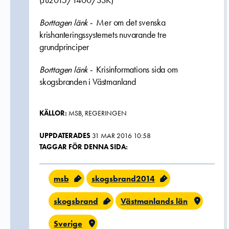
(Ju2015/1400/SSK)”
Borttagen länk -
Mer om det svenska
krishanteringssystemets nuvarande tre
grundprinciper
Borttagen länk -
Krisinformations sida om
skogsbranden i Västmanland
KÄLLOR:
MSB, REGERINGEN
UPPDATERADES
31 MAR 2016 10:58
TAGGAR FÖR DENNA SIDA:
msb
skogsbrand2014
skogsbrand
Västmanlands län
Sverige