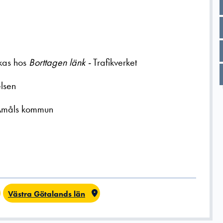
rkas hos
Borttagen länk -
Trafikverket
lsen
måls kommun
Västra Götalands län