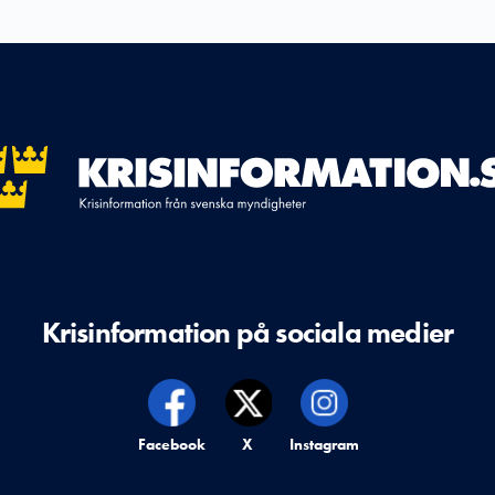
Krisinformation på sociala medier
Krisinformation på,
Facebook
Krisinformation på,
X
Krisinformation på,
Instagram