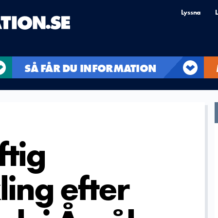
Lyssna
L
SÅ FÅR DU INFORMATION
tig
ing efter