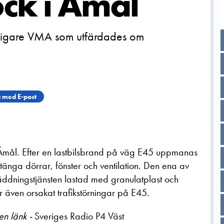
ock i Åmål
digare VMA som utfärdades om
 med E-post
 Åmål. Efter en lastbilsbrand på väg E45 uppmanas
tänga dörrar, fönster och ventilation. Den ena av
räddningstjänsten lastad med granulatplast och
r även orsakat trafikstörningar på E45.
en länk -
Sveriges Radio P4 Väst