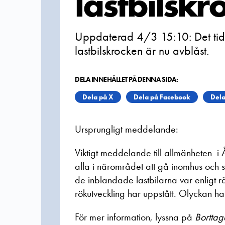
lastbilskr
Uppdaterad 4/3 15:10: Det ti
lastbilskrocken är nu avblåst.
DELA INNEHÅLLET PÅ DENNA SIDA:
Dela på X
Dela på Facebook
Dela
Ursprungligt meddelande:
Viktigt meddelande till allmänheten i
alla i närområdet att gå inomhus och s
de inblandade lastbilarna var enligt 
rökutveckling har uppstått. Olyckan ha
För mer information, lyssna på
Borttag