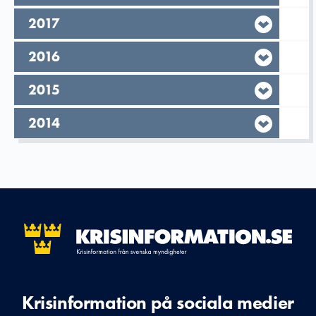
År,
2017
År,
2016
År,
2015
År,
2014
Krisinformation på sociala medier