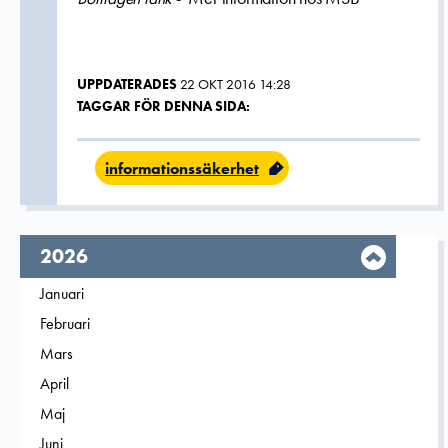
UPPDATERADES
22 OKT 2016 14:28
TAGGAR FÖR DENNA SIDA:
informationssäkerhet
År,
2026
Filtrera på
Januari
2026
Filtrera på
Februari
2026
Filtrera på
Mars
2026
Filtrera på
April
2026
Filtrera på
Maj
2026
Filtrera på
Juni
2026