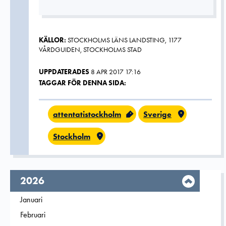
KÄLLOR:
STOCKHOLMS LÄNS LANDSTING, 1177
VÅRDGUIDEN, STOCKHOLMS STAD
UPPDATERADES
8 APR 2017 17:16
TAGGAR FÖR DENNA SIDA:
attentatistockholm
Sverige
Stockholm
År,
2026
Filtrera på
Januari
2026
Filtrera på
Februari
2026