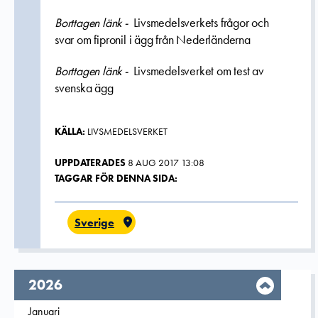
Borttagen länk -
Livsmedelsverkets frågor och
svar om fipronil i ägg från Nederländerna
Borttagen länk -
Livsmedelsverket om test av
svenska ägg
KÄLLA:
LIVSMEDELSVERKET
UPPDATERADES
8 AUG 2017 13:08
TAGGAR FÖR DENNA SIDA:
Sverige
År,
2026
Filtrera på
Januari
2026