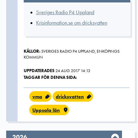
Sveriges Radio P4 Uppland
Krisinformation.se om dricksvatten
KÄLLOR:
SVERIGES RADIO P4 UPPLAND, ENKÖPINGS
KOMMUN
UPPDATERADES
24 AUG 2017 14:13
TAGGAR FÖR DENNA SIDA:
vma
dricksvatten
Uppsala län
År,
2026