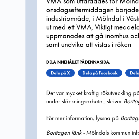
VMA som utfärdades för Mölndal 
onsdagseftermiddagen började 
industriområde, i Mölndal i Väs
ut med ett VMA, Viktigt meddela
uppmanades att gå inomhus och s
samt undvika att vistas i röken
DELA INNEHÅLLET PÅ DENNA SIDA:
Dela på X
Dela på Facebook
Dela
Det var mycket kraftig rökutveckling p
under släckningsarbetet, skriver
Bortta
För mer information, lyssna på
Borttag
Borttagen länk -
Mölndals kommun inf