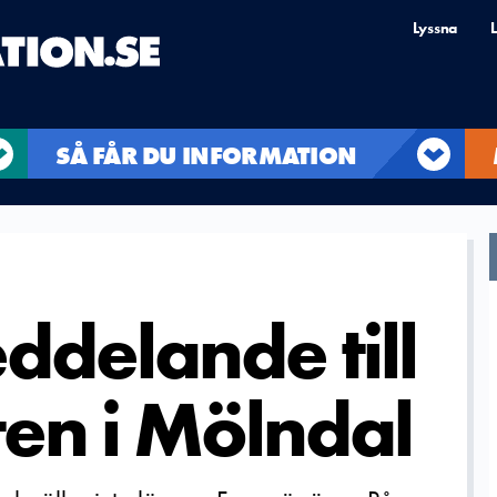
Lyssna
L
SÅ FÅR DU INFORMATION
ddelande till
en i Mölndal