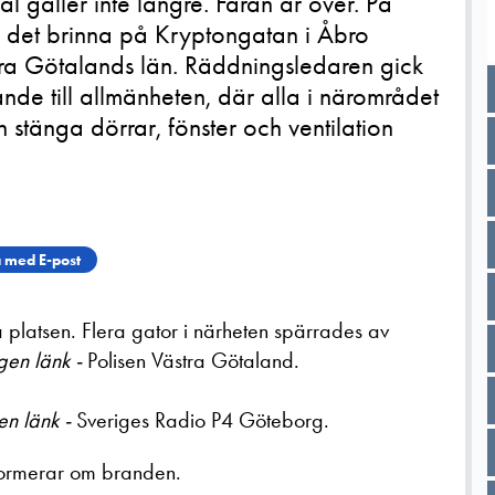
gäller inte längre. Faran är över. På
det brinna på Kryptongatan i Åbro
tra Götalands län. Räddningsledaren gick
nde till allmänheten, där alla i närområdet
tänga dörrar, fönster och ventilation
 med E-post
å platsen. Flera gator i närheten spärrades av
gen länk -
Polisen Västra Götaland.
en länk -
Sveriges Radio P4 Göteborg.
ormerar om branden.