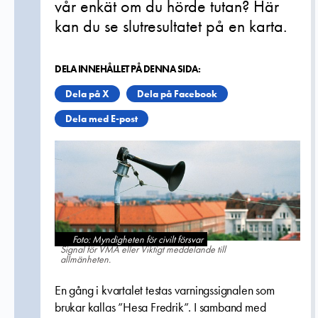
vår enkät om du hörde tutan? Här
kan du se slutresultatet på en karta.
DELA INNEHÅLLET PÅ DENNA SIDA:
Dela på X
Dela på Facebook
Dela med E-post
Foto: Myndigheten för civilt försvar
Signal för VMA eller Viktigt meddelande till
allmänheten.
En gång i kvartalet testas varningssignalen som
brukar kallas ”Hesa Fredrik”. I samband med