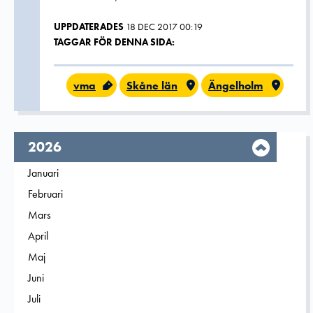
UPPDATERADES
18 DEC 2017 00:19
TAGGAR FÖR DENNA SIDA:
vma
Skåne län
Ängelholm
År,
2026
Filtrera på
Januari
2026
Filtrera på
Februari
2026
Filtrera på
Mars
2026
Filtrera på
April
2026
Filtrera på
Maj
2026
Filtrera på
Juni
2026
Filtrera på
Juli
2026