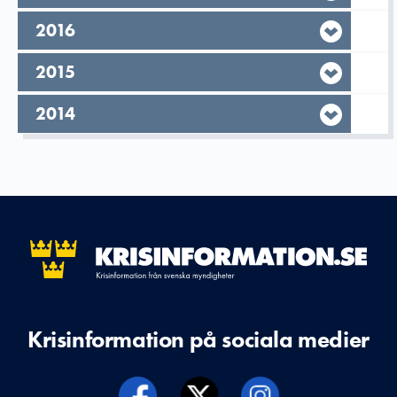
År,
2016
År,
2015
År,
2014
Krisinformation på sociala medier