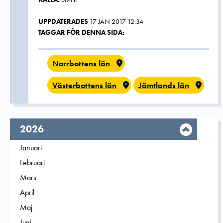
UPPDATERADES
17 JAN 2017 12:34
TAGGAR FÖR DENNA SIDA:
Norrbottens län
Västerbottens län
Jämtlands län
År,
2026
Filtrera på
Januari
2026
Filtrera på
Februari
2026
Filtrera på
Mars
2026
Filtrera på
April
2026
Filtrera på
Maj
2026
Filtrera på
Juni
2026