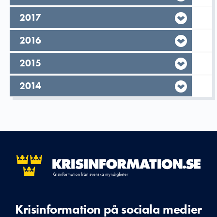
År,
2017
År,
2016
År,
2015
År,
2014
Krisinformation på sociala medier