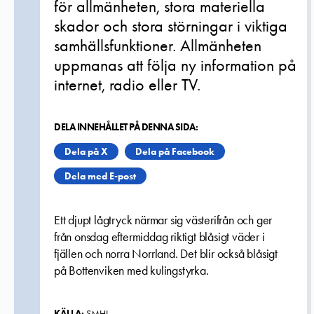
för allmänheten, stora materiella
skador och stora störningar i viktiga
samhällsfunktioner. Allmänheten
uppmanas att följa ny information på
internet, radio eller TV.
DELA INNEHÅLLET PÅ DENNA SIDA:
Dela på X
Dela på Facebook
Dela med E-post
Ett djupt lågtryck närmar sig västerifrån och ger
från onsdag eftermiddag riktigt blåsigt väder i
fjällen och norra Norrland. Det blir också blåsigt
på Bottenviken med kulingstyrka.
KÄLLA:
SMHI