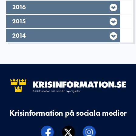
År,
2016
År,
2015
År,
2014
Krisinformation på sociala medier