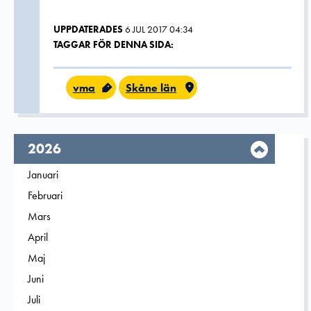
UPPDATERADES
6 JUL 2017 04:34
TAGGAR FÖR DENNA SIDA:
vma
Skåne län
År,
2026
Filtrera på
Januari
2026
Filtrera på
Februari
2026
Filtrera på
Mars
2026
Filtrera på
April
2026
Filtrera på
Maj
2026
Filtrera på
Juni
2026
Filtrera på
Juli
2026