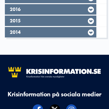
År,
2016
År,
2015
År,
2014
Krisinformation på sociala medier