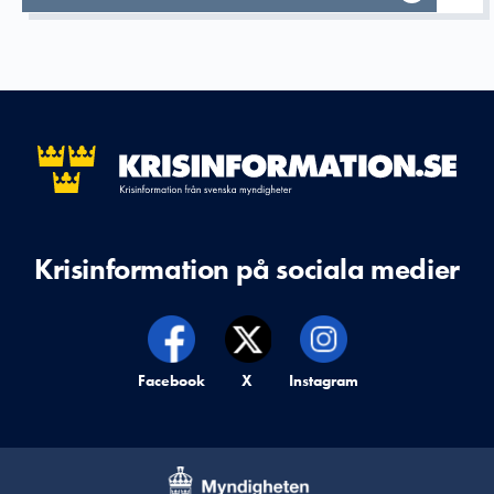
Krisinformation på sociala medier
Krisinformation på,
Facebook
Krisinformation på,
X
Krisinformation på,
Instagram