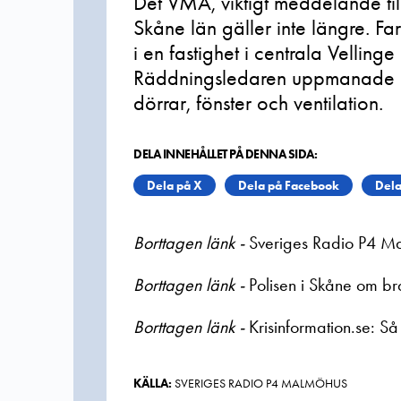
Det VMA, viktigt meddelande til
Skåne län gäller inte längre. F
i en fastighet i centrala Vellinge
Räddningsledaren uppmanade al
dörrar, fönster och ventilation.
DELA INNEHÅLLET PÅ DENNA SIDA:
Dela på X
Dela på Facebook
Dela
Borttagen länk -
Sveriges Radio P4 M
Borttagen länk -
Polisen i Skåne om b
Borttagen länk -
Krisinformation.se: S
KÄLLA:
SVERIGES RADIO P4 MALMÖHUS