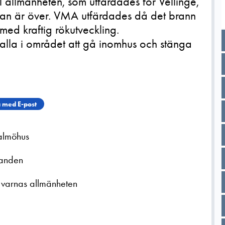
l allmänheten, som utfärdades för Vellinge,
aran är över. VMA utfärdades då det brann
 med kraftig rökutveckling.
la i området att gå inomhus och stänga
 med E-post
almöhus
randen
å varnas allmänheten