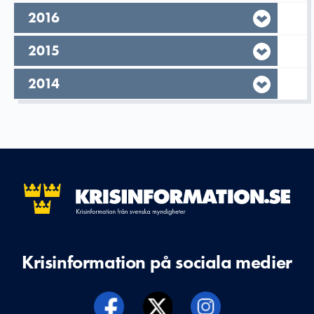
År,
2016
År,
2015
År,
2014
Krisinformation på sociala medier