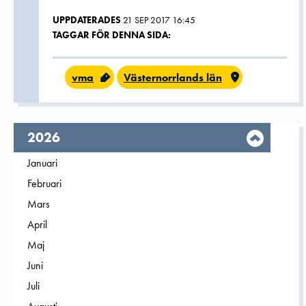
UPPDATERADES
21 SEP 2017 16:45
TAGGAR FÖR DENNA SIDA:
vma
Västernorrlands län
År,
2026
Filtrera på
Januari
2026
Filtrera på
Februari
2026
Filtrera på
Mars
2026
Filtrera på
April
2026
Filtrera på
Maj
2026
Filtrera på
Juni
2026
Filtrera på
Juli
2026