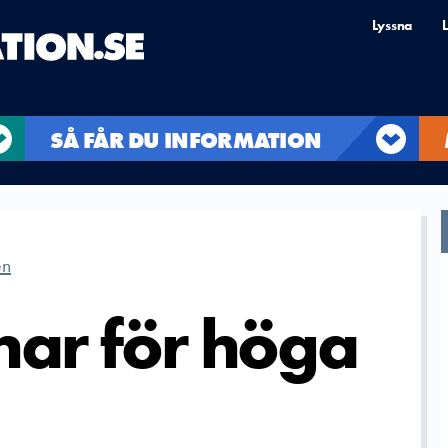
Lyssna
L
SÅ FÅR DU INFORMATION
en
ar för höga