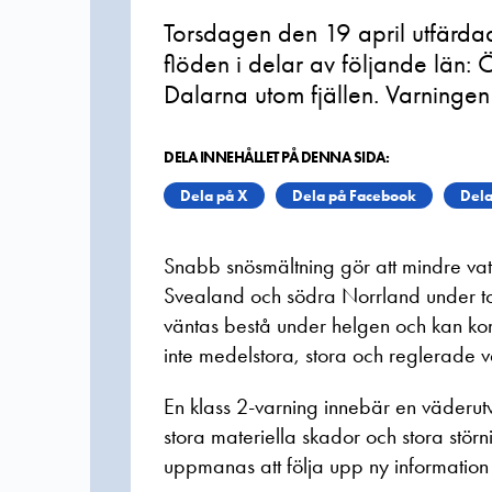
Torsdagen den 19 april utfärda
flöden i delar av följande län
Dalarna utom fjällen. Varningen
DELA INNEHÅLLET PÅ DENNA SIDA:
Dela på X
Dela på Facebook
Dela
Snabb snösmältning gör att mindre vat
Svealand och södra Norrland under to
väntas bestå under helgen och kan ko
inte medelstora, stora och reglerade 
En klass 2-varning innebär en väderut
stora materiella skador och stora störn
uppmanas att följa upp ny information p