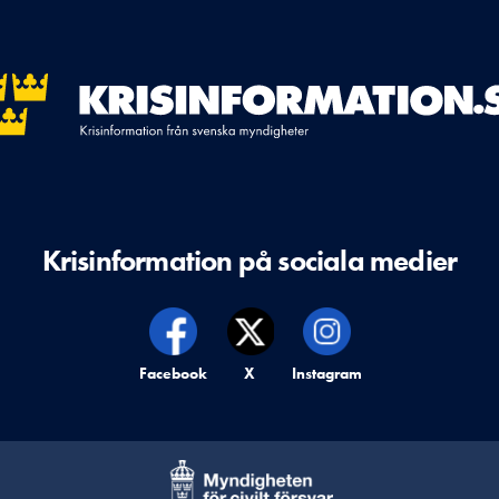
Krisinformation på sociala medier
Krisinformation på,
Facebook
Krisinformation på,
X
Krisinformation på,
Instagram