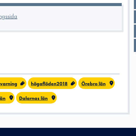
ngssida
varning
högaflöden2018
Örebro län
län
Dalarnas län