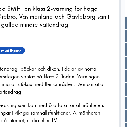
de SMHI en klass 2-varning för höga
: Örebro, Västmanland och Gävleborg samt
 gällde mindre vattendrag.
 med E-post
tendrag, bäckar och diken, i delar av norra
rsdagen väntas nå klass 2-flöden. Varningen
mma att utökas med fler områden. Den omfattar
vattendrag.
veckling som kan medföra fara för allmänheten,
ingar i viktiga samhällsfunktioner. Allmänheten
å internet, radio eller TV.