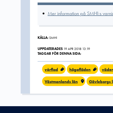
Mer information på SMHI:s varni
KÄLLA:
SMHI
UPPDATERADES
19 APR 2018 13:19
TAGGAR FÖR DENNA SIDA:
vårflod
högaflöden
väder
Västmanlands län
Gävleborgs 