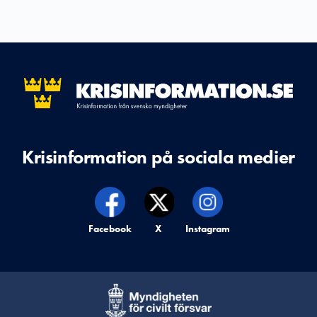
Krisinformation på sociala medier
Krisinformation på,
Facebook
Krisinformation på,
X
Krisinformation på,
Instagram